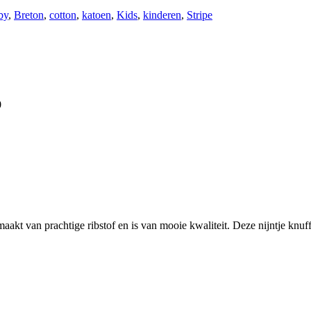
by
,
Breton
,
cotton
,
katoen
,
Kids
,
kinderen
,
Stripe
0
maakt van prachtige ribstof en is van mooie kwaliteit. Deze nijntje knuf