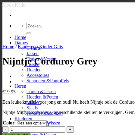
Ga
Mode Kado
naar
inhoud
Zoeken
naar:
Home
Dames
Home
/
Kinderen
/
Kinder Gifts
T-shirts
Jassen
Nijntje Corduroy Grey
Truien &Vesten
Tassen
Hoeden
Accessoires
Schoenen &Pantoffels
Heren
Truien &Jassen
€
19.95
Hoeden &Petten
Een leuke knuffel voor jong en oud! Nu heeft Nijntje ook de Corduro
Mutsen
Sjaals
Nijntje Miffy Corduroy is in verschillende kleuren te verkrijgen. Gema
Pantoffels&sokken
Kinderen
Color
Wissen
Accessoires
Nijntje
Baby shirts
Corduroy
Jassen &Vesten