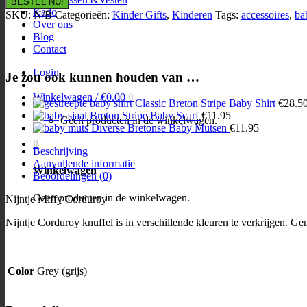
BESTEL NU!
Grey
Kado
SKU:
N/B
Categorieën:
Kinder Gifts
,
Kinderen
Tags:
accessoires
,
ba
aantal
Over ons
Blog
Contact
Login
Je zou ook kunnen houden van …
Winkelwagen /
€
0.00
0
Classic Breton Stripe Baby Shirt
€
28.5
Breton Stripe Baby Scarf
€
11.95
Geen producten in de winkelwagen.
Diverse Bretonse Baby Mutsen
€
11.95
0
Beschrijving
Aanvullende informatie
Winkelwagen
Beoordelingen (0)
Geen producten in de winkelwagen.
Nijntje Miffy Corduroy
Nijntje Corduroy knuffel is in verschillende kleuren te verkrijgen. Ge
Color
Grey (grijs)