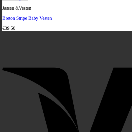
Jassen &Vesten
Breton Stripe Baby Vesten
€
39.50